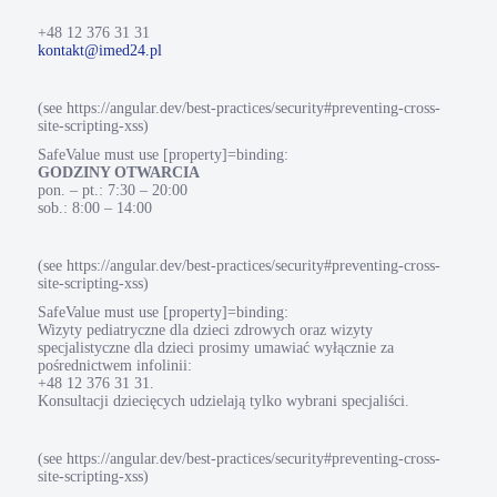
+48 12 376 31 31
kontakt@imed24.pl
(see https://angular.dev/best-practices/security#preventing-cross-
site-scripting-xss)
SafeValue must use [property]=binding:
GODZINY OTWARCIA
pon. – pt.: 7:30 – 20:00
sob.: 8:00 – 14:00
(see https://angular.dev/best-practices/security#preventing-cross-
site-scripting-xss)
SafeValue must use [property]=binding:
Wizyty pediatryczne dla dzieci zdrowych oraz wizyty
specjalistyczne dla dzieci prosimy umawiać wyłącznie za
pośrednictwem infolinii:
+48 12 376 31 31.
Konsultacji dziecięcych udzielają tylko wybrani specjaliści.
(see https://angular.dev/best-practices/security#preventing-cross-
site-scripting-xss)