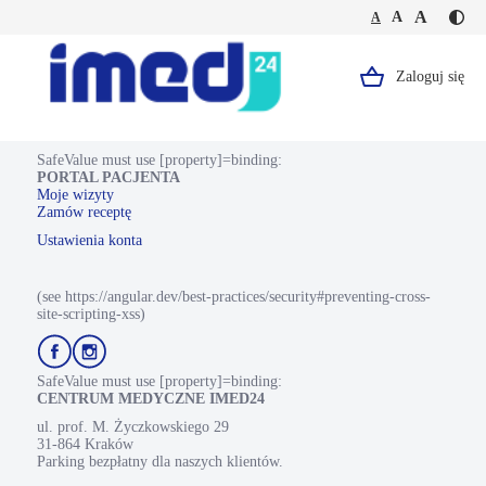
Jesteś
Duża
Średnia
A
Domyślna
A
A
Kontr
na
wielkość
wielkość
wielkość
-
stronie
tekstu
tekstu
tekstu
żółty
Densytometria
tekst
części
Zaloguj się
Logo,
na
L1-
czarn
L4
Portal
tle
kręgosłupa
Pacjenta.
SafeValue must use [property]=binding:
PORTAL PACJENTA
Strona
Moje wizyty
Zamów receptę
główna.
Ustawienia konta
(see https://angular.dev/best-practices/security#preventing-cross-
site-scripting-xss)
Przejdź
Przejdź
do
do
profilu
profilu
SafeValue must use [property]=binding:
Facebook
Instagram
CENTRUM MEDYCZNE IMED24
ul. prof. M. Życzkowskiego 29
31-864 Kraków
Parking bezpłatny dla naszych klientów.