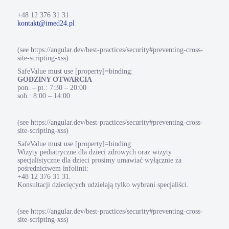
+48 12 376 31 31
kontakt@imed24.pl
(see https://angular.dev/best-practices/security#preventing-cross-
site-scripting-xss)
SafeValue must use [property]=binding:
GODZINY OTWARCIA
pon. – pt.: 7:30 – 20:00
sob.: 8:00 – 14:00
(see https://angular.dev/best-practices/security#preventing-cross-
site-scripting-xss)
SafeValue must use [property]=binding:
Wizyty pediatryczne dla dzieci zdrowych oraz wizyty
specjalistyczne dla dzieci prosimy umawiać wyłącznie za
pośrednictwem infolinii:
+48 12 376 31 31.
Konsultacji dziecięcych udzielają tylko wybrani specjaliści.
(see https://angular.dev/best-practices/security#preventing-cross-
site-scripting-xss)