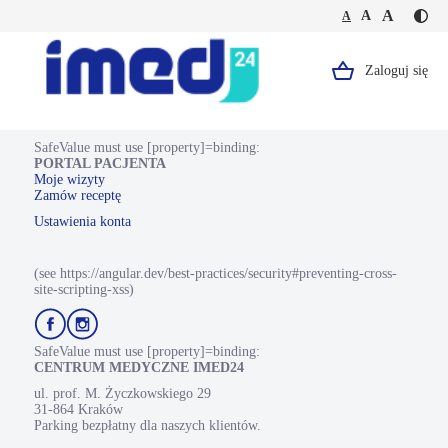
Jesteś
Duża
Średnia
A
Domyślna
A
A
Kontr
na
wielkość
wielkość
wielkość
-
stronie
tekstu
tekstu
tekstu
żółty
Dietetyczna
tekst
konsultacja
Zaloguj się
Logo,
na
-
czarn
pierwsza
Portal
tle
wizyta
Pacjenta.
SafeValue must use [property]=binding:
PORTAL PACJENTA
Strona
Moje wizyty
Zamów receptę
główna.
Ustawienia konta
(see https://angular.dev/best-practices/security#preventing-cross-
site-scripting-xss)
Przejdź
Przejdź
do
do
profilu
profilu
SafeValue must use [property]=binding:
Facebook
Instagram
CENTRUM MEDYCZNE IMED24
ul. prof. M. Życzkowskiego 29
31-864 Kraków
Parking bezpłatny dla naszych klientów.