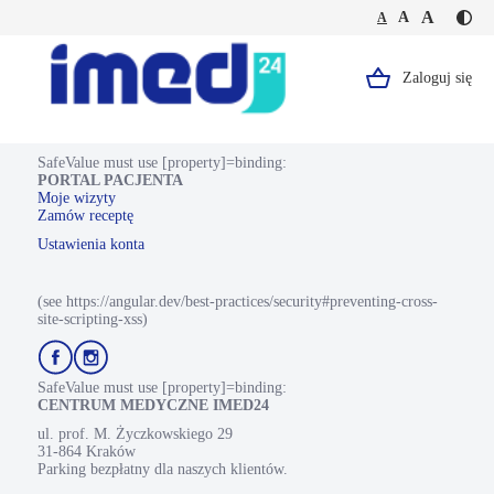
Jesteś
Duża
Średnia
A
Domyślna
A
A
Kontr
na
wielkość
wielkość
wielkość
-
stronie
tekstu
tekstu
tekstu
żółty
Mezoterapia
tekst
-
Zaloguj się
Logo,
na
Mezoterapia
czarn
odżywcza
Portal
tle
Pacjenta.
SafeValue must use [property]=binding:
PORTAL PACJENTA
Strona
Moje wizyty
Zamów receptę
główna.
Ustawienia konta
(see https://angular.dev/best-practices/security#preventing-cross-
site-scripting-xss)
Przejdź
Przejdź
do
do
profilu
profilu
SafeValue must use [property]=binding:
Facebook
Instagram
CENTRUM MEDYCZNE IMED24
ul. prof. M. Życzkowskiego 29
31-864 Kraków
Parking bezpłatny dla naszych klientów.