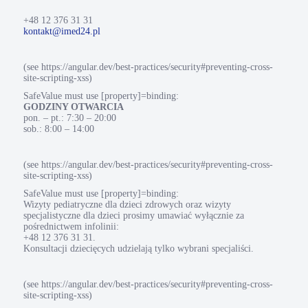
+48 12 376 31 31
kontakt@imed24.pl
(see https://angular.dev/best-practices/security#preventing-cross-
site-scripting-xss)
SafeValue must use [property]=binding:
GODZINY OTWARCIA
pon. – pt.: 7:30 – 20:00
sob.: 8:00 – 14:00
(see https://angular.dev/best-practices/security#preventing-cross-
site-scripting-xss)
SafeValue must use [property]=binding:
Wizyty pediatryczne dla dzieci zdrowych oraz wizyty
specjalistyczne dla dzieci prosimy umawiać wyłącznie za
pośrednictwem infolinii:
+48 12 376 31 31.
Konsultacji dziecięcych udzielają tylko wybrani specjaliści.
(see https://angular.dev/best-practices/security#preventing-cross-
site-scripting-xss)