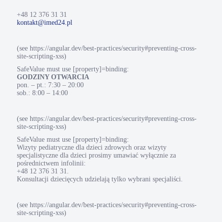
+48 12 376 31 31
kontakt@imed24.pl
(see https://angular.dev/best-practices/security#preventing-cross-
site-scripting-xss)
SafeValue must use [property]=binding:
GODZINY OTWARCIA
pon. – pt.: 7:30 – 20:00
sob.: 8:00 – 14:00
(see https://angular.dev/best-practices/security#preventing-cross-
site-scripting-xss)
SafeValue must use [property]=binding:
Wizyty pediatryczne dla dzieci zdrowych oraz wizyty
specjalistyczne dla dzieci prosimy umawiać wyłącznie za
pośrednictwem infolinii:
+48 12 376 31 31.
Konsultacji dziecięcych udzielają tylko wybrani specjaliści.
(see https://angular.dev/best-practices/security#preventing-cross-
site-scripting-xss)