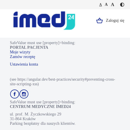
Jesteś
Duża
Średnia
A
Domyślna
A
A
Kontr
na
wielkość
wielkość
wielkość
-
stronie
tekstu
tekstu
tekstu
żółty
Mezoterapia
tekst
-
Zaloguj się
Logo,
na
Mezoterapia
czarn
odżywcza
Portal
tle
Pacjenta.
SafeValue must use [property]=binding:
PORTAL PACJENTA
Strona
Moje wizyty
Zamów receptę
główna.
Ustawienia konta
(see https://angular.dev/best-practices/security#preventing-cross-
site-scripting-xss)
Przejdź
Przejdź
do
do
profilu
profilu
SafeValue must use [property]=binding:
Facebook
Instagram
CENTRUM MEDYCZNE IMED24
ul. prof. M. Życzkowskiego 29
31-864 Kraków
Parking bezpłatny dla naszych klientów.