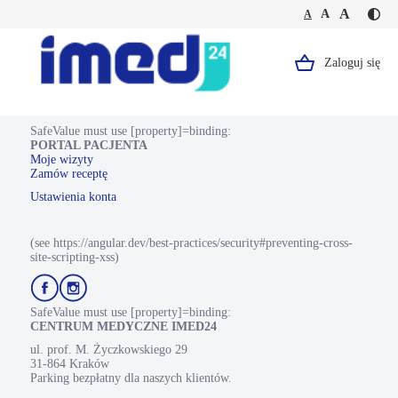
Jesteś
Duża
Średnia
A
Domyślna
A
A
Kontr
na
wielkość
wielkość
wielkość
-
stronie
tekstu
tekstu
tekstu
żółty
okulistyczna
tekst
dziecięca
Zaloguj się
Logo,
na
konsultacja
czarn
Portal
tle
Pacjenta.
SafeValue must use [property]=binding:
PORTAL PACJENTA
Strona
Moje wizyty
Zamów receptę
główna.
Ustawienia konta
(see https://angular.dev/best-practices/security#preventing-cross-
site-scripting-xss)
Przejdź
Przejdź
do
do
profilu
profilu
SafeValue must use [property]=binding:
Facebook
Instagram
CENTRUM MEDYCZNE IMED24
ul. prof. M. Życzkowskiego 29
31-864 Kraków
Parking bezpłatny dla naszych klientów.