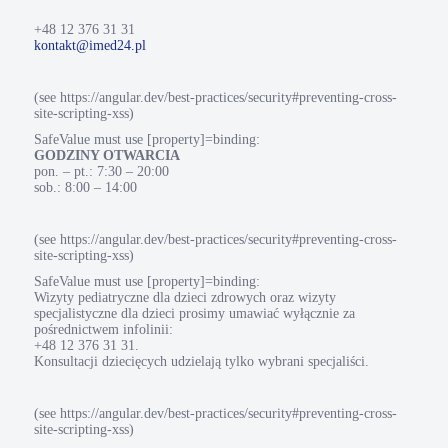
+48 12 376 31 31
kontakt@imed24.pl
(see https://angular.dev/best-practices/security#preventing-cross-
site-scripting-xss)
SafeValue must use [property]=binding:
GODZINY OTWARCIA
pon. – pt.: 7:30 – 20:00
sob.: 8:00 – 14:00
(see https://angular.dev/best-practices/security#preventing-cross-
site-scripting-xss)
SafeValue must use [property]=binding:
Wizyty pediatryczne dla dzieci zdrowych oraz wizyty
specjalistyczne dla dzieci prosimy umawiać wyłącznie za
pośrednictwem infolinii:
+48 12 376 31 31.
Konsultacji dziecięcych udzielają tylko wybrani specjaliści.
(see https://angular.dev/best-practices/security#preventing-cross-
site-scripting-xss)