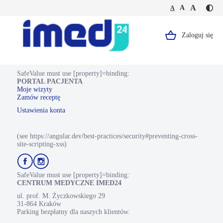
Jesteś
Duża
Średnia
A
Domyślna
A
A
Kontr
na
wielkość
wielkość
wielkość
-
stronie
tekstu
tekstu
tekstu
żółty
psychiatryczna
tekst
dziecięca
Zaloguj się
Logo,
na
konsultacja
czarn
-
Portal
tle
kolejna
wizyta
Pacjenta.
SafeValue must use [property]=binding:
PORTAL PACJENTA
Strona
Moje wizyty
Zamów receptę
główna.
Ustawienia konta
(see https://angular.dev/best-practices/security#preventing-cross-
site-scripting-xss)
Przejdź
Przejdź
do
do
profilu
profilu
SafeValue must use [property]=binding:
Facebook
Instagram
CENTRUM MEDYCZNE IMED24
ul. prof. M. Życzkowskiego 29
31-864 Kraków
Parking bezpłatny dla naszych klientów.