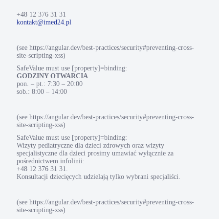
+48 12 376 31 31
kontakt@imed24.pl
(see https://angular.dev/best-practices/security#preventing-cross-
site-scripting-xss)
SafeValue must use [property]=binding:
GODZINY OTWARCIA
pon. – pt.: 7:30 – 20:00
sob.: 8:00 – 14:00
(see https://angular.dev/best-practices/security#preventing-cross-
site-scripting-xss)
SafeValue must use [property]=binding:
Wizyty pediatryczne dla dzieci zdrowych oraz wizyty
specjalistyczne dla dzieci prosimy umawiać wyłącznie za
pośrednictwem infolinii:
+48 12 376 31 31.
Konsultacji dziecięcych udzielają tylko wybrani specjaliści.
(see https://angular.dev/best-practices/security#preventing-cross-
site-scripting-xss)