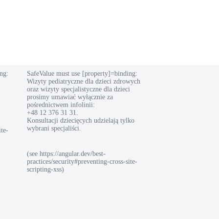
ng:
SafeValue must use [property]=binding:
Wizyty pediatryczne dla dzieci zdrowych
oraz wizyty specjalistyczne dla dzieci
prosimy umawiać wyłącznie za
pośrednictwem infolinii:
+48 12 376 31 31.
Konsultacji dziecięcych udzielają tylko
wybrani specjaliści.
ite-
(see https://angular.dev/best-
practices/security#preventing-cross-site-
scripting-xss)