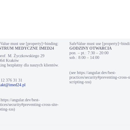
Value must use [property]=binding:
SafeValue must use [property]=bindi
NTRUM MEDYCZNE IMED24
GODZINY OTWARCIA
pon. – pt.: 7:30 – 20:00
 prof. M. Życzkowskiego 29
sob.: 8:00 – 14:00
864 Kraków
ing bezpłatny dla naszych klientów.
(see https://angular.dev/best-
practices/security#preventing-cross-s
 12 376 31 31
scripting-xss)
takt@imed24.pl
 https://angular.dev/best-
tices/security#preventing-cross-site-
pting-xss)