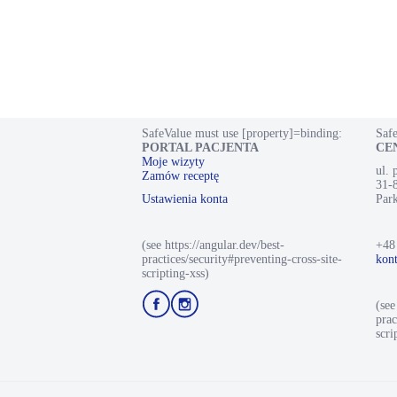
SafeValue must use [property]=binding:
Safe
PORTAL PACJENTA
CE
Moje wizyty
ul.
Zamów receptę
31-
Ustawienia konta
Park
(see https://angular.dev/best-
+48
practices/security#preventing-cross-site-
kon
scripting-xss)
Przejdź
Przejdź
(see
do
do
prac
profilu
profilu
scri
Facebook
Instagram