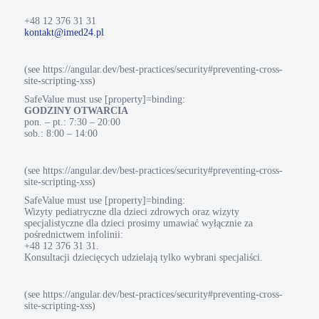
+48 12 376 31 31
kontakt@imed24.pl
(see https://angular.dev/best-practices/security#preventing-cross-
site-scripting-xss)
SafeValue must use [property]=binding:
GODZINY OTWARCIA
pon. – pt.: 7:30 – 20:00
sob.: 8:00 – 14:00
(see https://angular.dev/best-practices/security#preventing-cross-
site-scripting-xss)
SafeValue must use [property]=binding:
Wizyty pediatryczne dla dzieci zdrowych oraz wizyty
specjalistyczne dla dzieci prosimy umawiać wyłącznie za
pośrednictwem infolinii:
+48 12 376 31 31.
Konsultacji dziecięcych udzielają tylko wybrani specjaliści.
(see https://angular.dev/best-practices/security#preventing-cross-
site-scripting-xss)