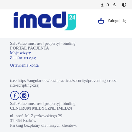
Jesteś
Duża
Średnia
A
Domyślna
A
A
Kontr
na
wielkość
wielkość
wielkość
-
stronie
tekstu
tekstu
tekstu
żółty
Rtg
tekst
stawu
Zaloguj się
Logo,
na
kolanowego
czarn
Portal
tle
Pacjenta.
SafeValue must use [property]=binding:
PORTAL PACJENTA
Strona
Moje wizyty
Zamów receptę
główna.
Ustawienia konta
(see https://angular.dev/best-practices/security#preventing-cross-
site-scripting-xss)
Przejdź
Przejdź
do
do
profilu
profilu
SafeValue must use [property]=binding:
Facebook
Instagram
CENTRUM MEDYCZNE IMED24
ul. prof. M. Życzkowskiego 29
31-864 Kraków
Parking bezpłatny dla naszych klientów.