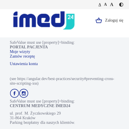
Jesteś
Duża
Średnia
A
Domyślna
A
A
Kontr
na
wielkość
wielkość
wielkość
-
stronie
tekstu
tekstu
tekstu
żółty
Telefoniczna
tekst
konsultacja
Zaloguj się
Logo,
na
okulistyczna
czarn
Portal
tle
Pacjenta.
SafeValue must use [property]=binding:
PORTAL PACJENTA
Strona
Moje wizyty
Zamów receptę
główna.
Ustawienia konta
(see https://angular.dev/best-practices/security#preventing-cross-
site-scripting-xss)
Przejdź
Przejdź
do
do
profilu
profilu
SafeValue must use [property]=binding:
Facebook
Instagram
CENTRUM MEDYCZNE IMED24
ul. prof. M. Życzkowskiego 29
31-864 Kraków
Parking bezpłatny dla naszych klientów.