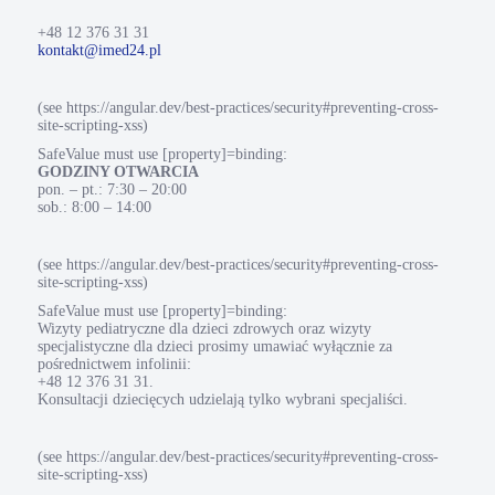
+48 12 376 31 31
kontakt@imed24.pl
(see https://angular.dev/best-practices/security#preventing-cross-
site-scripting-xss)
SafeValue must use [property]=binding:
GODZINY OTWARCIA
pon. – pt.: 7:30 – 20:00
sob.: 8:00 – 14:00
(see https://angular.dev/best-practices/security#preventing-cross-
site-scripting-xss)
SafeValue must use [property]=binding:
Wizyty pediatryczne dla dzieci zdrowych oraz wizyty
specjalistyczne dla dzieci prosimy umawiać wyłącznie za
pośrednictwem infolinii:
+48 12 376 31 31.
Konsultacji dziecięcych udzielają tylko wybrani specjaliści.
(see https://angular.dev/best-practices/security#preventing-cross-
site-scripting-xss)