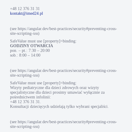
+48 12 376 31 31
kontakt@imed24.pl
(see https://angular.dev/best-practices/security#preventing-cross-
site-scripting-xss)
SafeValue must use [property]=binding:
GODZINY OTWARCIA
pon. – pt.: 7:30 – 20:00
sob.: 8:00 – 14:00
(see https://angular.dev/best-practices/security#preventing-cross-
site-scripting-xss)
SafeValue must use [property]=binding:
Wizyty pediatryczne dla dzieci zdrowych oraz wizyty
specjalistyczne dla dzieci prosimy umawiać wyłącznie za
pośrednictwem infolinii:
+48 12 376 31 31.
Konsultacji dziecięcych udzielają tylko wybrani specjaliści.
(see https://angular.dev/best-practices/security#preventing-cross-
site-scripting-xss)