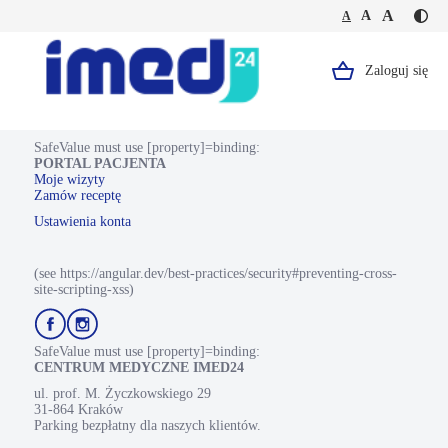
Jesteś
Duża
Średnia
A
Domyślna
A
A
Kontr
na
wielkość
wielkość
wielkość
-
stronie
tekstu
tekstu
tekstu
żółty
USG
tekst
stawu
Zaloguj się
Logo,
na
biodrowego-
czarn
1
Portal
tle
strona
Pacjenta.
SafeValue must use [property]=binding:
PORTAL PACJENTA
Strona
Moje wizyty
Zamów receptę
główna.
Ustawienia konta
(see https://angular.dev/best-practices/security#preventing-cross-
site-scripting-xss)
Przejdź
Przejdź
do
do
profilu
profilu
SafeValue must use [property]=binding:
Facebook
Instagram
CENTRUM MEDYCZNE IMED24
ul. prof. M. Życzkowskiego 29
31-864 Kraków
Parking bezpłatny dla naszych klientów.