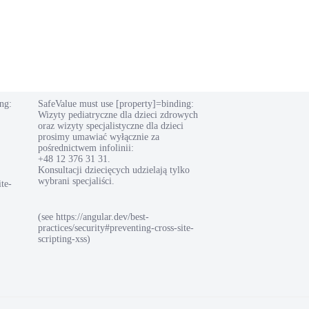
ng:
SafeValue must use [property]=binding:
Wizyty pediatryczne dla dzieci zdrowych
oraz wizyty specjalistyczne dla dzieci
prosimy umawiać wyłącznie za
pośrednictwem infolinii:
+48 12 376 31 31.
Konsultacji dziecięcych udzielają tylko
wybrani specjaliści.
ite-
(see https://angular.dev/best-
practices/security#preventing-cross-site-
scripting-xss)