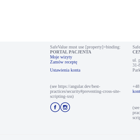
SafeValue must use [property]=binding:
Safe
PORTAL PACJENTA
CE
Moje wizyty
ul.
Zamów receptę
31-
Ustawienia konta
Park
(see https://angular.dev/best-
+48
practices/security#preventing-cross-site-
kon
scripting-xss)
Przejdź
Przejdź
(see
do
do
prac
profilu
profilu
scri
Facebook
Instagram