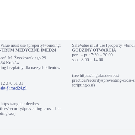
Value must use [property]=binding:
SafeValue must use [property]=bindi
NTRUM MEDYCZNE IMED24
GODZINY OTWARCIA
pon. – pt.: 7:30 – 20:00
 prof. M. Życzkowskiego 29
sob.: 8:00 – 14:00
864 Kraków
ing bezpłatny dla naszych klientów.
(see https://angular.dev/best-
practices/security#preventing-cross-s
 12 376 31 31
scripting-xss)
takt@imed24.pl
 https://angular.dev/best-
tices/security#preventing-cross-site-
pting-xss)