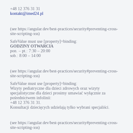
+48 12 376 31 31
kontakt@imed24.pl
(see https://angular.dev/best-practices/security#preventing-cross-
site-scripting-xss)
SafeValue must use [property]=binding:
GODZINY OTWARCIA
pon. – pt.: 7:30 – 20:00
sob.: 8:00 – 14:00
(see https://angular.dev/best-practices/security#preventing-cross-
site-scripting-xss)
SafeValue must use [property]=binding:
Wizyty pediatryczne dla dzieci zdrowych oraz wizyty
specjalistyczne dla dzieci prosimy umawiać wyłącznie za
pośrednictwem infolinii:
+48 12 376 31 31.
Konsultacji dziecięcych udzielają tylko wybrani specjaliści.
(see https://angular.dev/best-practices/security#preventing-cross-
site-scripting-xss)