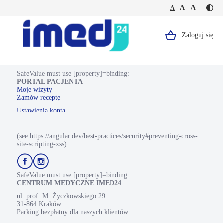
Jesteś
Duża
Średnia
A
Domyślna
A
A
Kontr
na
wielkość
wielkość
wielkość
-
stronie
tekstu
tekstu
tekstu
żółty
USG
tekst
stawu
Zaloguj się
Logo,
na
łokciowego-
czarn
1
Portal
tle
strona
Pacjenta.
SafeValue must use [property]=binding:
PORTAL PACJENTA
Strona
Moje wizyty
Zamów receptę
główna.
Ustawienia konta
(see https://angular.dev/best-practices/security#preventing-cross-
site-scripting-xss)
Przejdź
Przejdź
do
do
profilu
profilu
SafeValue must use [property]=binding:
Facebook
Instagram
CENTRUM MEDYCZNE IMED24
ul. prof. M. Życzkowskiego 29
31-864 Kraków
Parking bezpłatny dla naszych klientów.