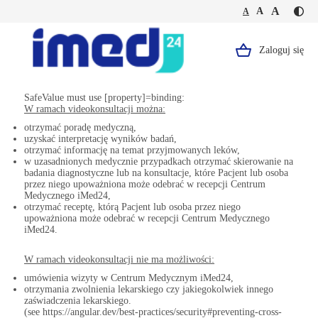
Jesteś
Duża
Średnia
A
Domyślna
A
A
Kontr
na
wielkość
wielkość
wielkość
-
stronie
tekstu
tekstu
tekstu
żółty
VIDEOKONSULTACJA
tekst
Laryngologiczna
Zaloguj się
Logo,
na
czarn
Portal
tle
SafeValue must use [property]=binding:
Pacjenta.
W ramach videokonsultacji można:
Strona
otrzymać poradę medyczną,
uzyskać interpretację wyników badań,
główna.
otrzymać informację na temat przyjmowanych leków,
w uzasadnionych medycznie przypadkach otrzymać skierowanie na
badania diagnostyczne lub na konsultacje, które Pacjent lub osoba
przez niego upoważniona może odebrać w recepcji Centrum
Medycznego iMed24,
otrzymać receptę, którą Pacjent lub osoba przez niego
upoważniona może odebrać w recepcji Centrum Medycznego
iMed24.
W ramach videokonsultacji nie ma możliwości:
umówienia wizyty w Centrum Medycznym iMed24,
otrzymania zwolnienia lekarskiego czy jakiegokolwiek innego
zaświadczenia lekarskiego.
(see https://angular.dev/best-practices/security#preventing-cross-