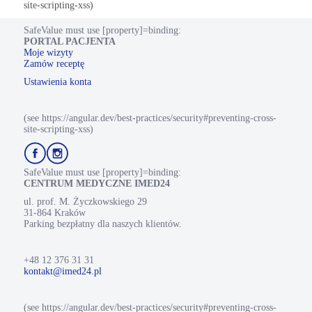
site-scripting-xss)
SafeValue must use [property]=binding:
PORTAL PACJENTA
Moje wizyty
Zamów receptę
Ustawienia konta
(see https://angular.dev/best-practices/security#preventing-cross-
site-scripting-xss)
Przejdź
Przejdź
do
do
profilu
profilu
SafeValue must use [property]=binding:
Facebook
Instagram
CENTRUM MEDYCZNE IMED24
ul. prof. M. Życzkowskiego 29
31-864 Kraków
Parking bezpłatny dla naszych klientów.
+48 12 376 31 31
kontakt@imed24.pl
(see https://angular.dev/best-practices/security#preventing-cross-