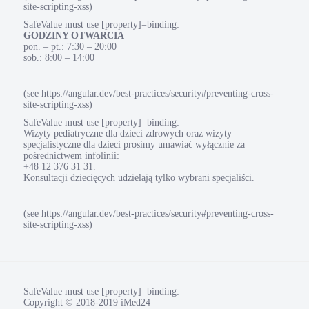
site-scripting-xss)
SafeValue must use [property]=binding:
GODZINY OTWARCIA
pon. – pt.: 7:30 – 20:00
sob.: 8:00 – 14:00
(see https://angular.dev/best-practices/security#preventing-cross-
site-scripting-xss)
SafeValue must use [property]=binding:
Wizyty pediatryczne dla dzieci zdrowych oraz wizyty
specjalistyczne dla dzieci prosimy umawiać wyłącznie za
pośrednictwem infolinii:
+48 12 376 31 31.
Konsultacji dziecięcych udzielają tylko wybrani specjaliści.
(see https://angular.dev/best-practices/security#preventing-cross-
site-scripting-xss)
SafeValue must use [property]=binding:
Copyright © 2018-2019 iMed24