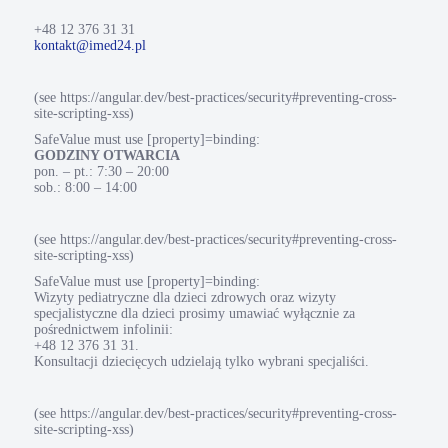
+48 12 376 31 31
kontakt@imed24.pl
(see https://angular.dev/best-practices/security#preventing-cross-
site-scripting-xss)
SafeValue must use [property]=binding:
GODZINY OTWARCIA
pon. – pt.: 7:30 – 20:00
sob.: 8:00 – 14:00
(see https://angular.dev/best-practices/security#preventing-cross-
site-scripting-xss)
SafeValue must use [property]=binding:
Wizyty pediatryczne dla dzieci zdrowych oraz wizyty
specjalistyczne dla dzieci prosimy umawiać wyłącznie za
pośrednictwem infolinii:
+48 12 376 31 31.
Konsultacji dziecięcych udzielają tylko wybrani specjaliści.
(see https://angular.dev/best-practices/security#preventing-cross-
site-scripting-xss)