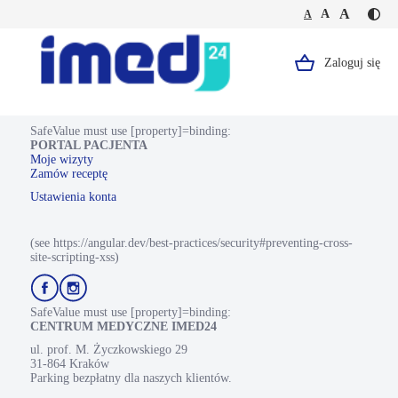
Jesteś
Duża
Średnia
A
Domyślna
A
A
Kontr
na
wielkość
wielkość
wielkość
-
stronie
tekstu
tekstu
tekstu
żółty
VIDEOKONSULTACJA
tekst
Medycyna
Zaloguj się
Logo,
na
Pracy
czarn
(kontrolne)
Portal
tle
Pacjenta.
SafeValue must use [property]=binding:
PORTAL PACJENTA
Strona
Moje wizyty
Zamów receptę
główna.
Ustawienia konta
(see https://angular.dev/best-practices/security#preventing-cross-
site-scripting-xss)
Przejdź
Przejdź
do
do
profilu
profilu
SafeValue must use [property]=binding:
Facebook
Instagram
CENTRUM MEDYCZNE IMED24
ul. prof. M. Życzkowskiego 29
31-864 Kraków
Parking bezpłatny dla naszych klientów.