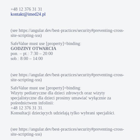
+48 12 376 31 31
kontakt@imed24.pl
(see https://angular.dev/best-practices/security#preventing-cross-
site-scripting-xss)
SafeValue must use [property]=binding:
GODZINY OTWARCIA
pon. – pt.: 7:30 – 20:00
sob.: 8:00 – 14:00
(see https://angular.dev/best-practices/security#preventing-cross-
site-scripting-xss)
SafeValue must use [property]=binding:
Wizyty pediatryczne dla dzieci zdrowych oraz wizyty
specjalistyczne dla dzieci prosimy umawiać wyłącznie za
pośrednictwem infolinii:
+48 12 376 31 31.
Konsultacji dziecięcych udzielają tylko wybrani specjaliści.
(see https://angular.dev/best-practices/security#preventing-cross-
site-scripting-xss)