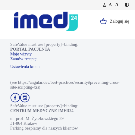
Jesteś
Duża
Średnia
A
Domyślna
A
A
Kontr
na
wielkość
wielkość
wielkość
-
stronie
tekstu
tekstu
tekstu
żółty
VIDEOKONSULTACJA
tekst
Ortopedyczna
Zaloguj się
Logo,
na
czarn
Portal
tle
Pacjenta.
SafeValue must use [property]=binding:
PORTAL PACJENTA
Strona
Moje wizyty
Zamów receptę
główna.
Ustawienia konta
(see https://angular.dev/best-practices/security#preventing-cross-
site-scripting-xss)
Przejdź
Przejdź
do
do
profilu
profilu
SafeValue must use [property]=binding:
Facebook
Instagram
CENTRUM MEDYCZNE IMED24
ul. prof. M. Życzkowskiego 29
31-864 Kraków
Parking bezpłatny dla naszych klientów.